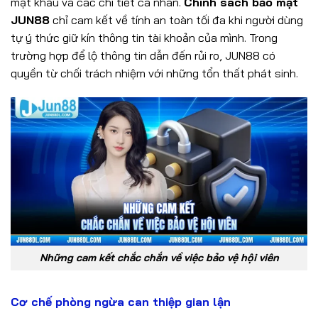
mật khẩu và các chi tiết cá nhân.
Chính sách bảo mật
JUN88
chỉ cam kết về tính an toàn tối đa khi người dùng
tự ý thức giữ kín thông tin tài khoản của mình. Trong
trường hợp để lộ thông tin dẫn đến rủi ro, JUN88 có
quyền từ chối trách nhiệm với những tổn thất phát sinh.
Những cam kết chắc chắn về việc bảo vệ hội viên
Cơ chế phòng ngừa can thiệp gian lận