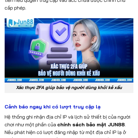
cấp phép.
Xác thực 2FA giúp bảo vệ người dùng khỏi kẻ xấu
Cảnh báo ngay khi có lượt truy cập lạ
Hệ thống ghi nhận địa chỉ IP và lịch sử thiết bị của người
chơi như một phần của
chính sách bảo mật JUN88
.
Nếu phát hiện có lượt đăng nhập từ một địa chỉ IP lạ ở