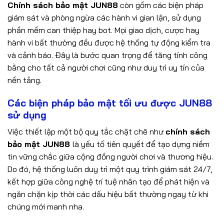
Chính sách bảo mật JUN88
còn gồm các biện pháp
giám sát và phòng ngừa các hành vi gian lận, sử dụng
phần mềm can thiệp hay bot. Mọi giao dịch, cược hay
hành vi bất thường đều được hệ thống tự động kiểm tra
và cảnh báo. Đây là bước quan trọng để tăng tính công
bằng cho tất cả người chơi cũng như duy trì uy tín của
nền tảng.
Các biện pháp bảo mật tối ưu được JUN88
sử dụng
Việc thiết lập một bộ quy tắc chặt chẽ như
chính sách
bảo mật JUN88
là yếu tố tiên quyết để tạo dựng niềm
tin vững chắc giữa cộng đồng người chơi và thương hiệu.
Do đó, hệ thống luôn duy trì một quy trình giám sát 24/7,
kết hợp giữa công nghệ trí tuệ nhân tạo để phát hiện và
ngăn chặn kịp thời các dấu hiệu bất thường ngay từ khi
chúng mới manh nha.