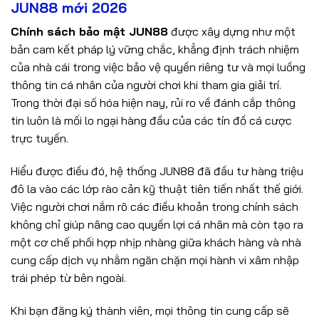
JUN88 mới 2026
Chính sách bảo mật JUN88
được xây dựng như một
bản cam kết pháp lý vững chắc, khẳng định trách nhiệm
của nhà cái trong việc bảo vệ quyền riêng tư và mọi luồng
thông tin cá nhân của người chơi khi tham gia giải trí.
Trong thời đại số hóa hiện nay, rủi ro về đánh cắp thông
tin luôn là mối lo ngại hàng đầu của các tín đồ cá cược
trực tuyến.
Hiểu được điều đó, hệ thống JUN88 đã đầu tư hàng triệu
đô la vào các lớp rào cản kỹ thuật tiên tiến nhất thế giới.
Việc người chơi nắm rõ các điều khoản trong chính sách
không chỉ giúp nâng cao quyền lợi cá nhân mà còn tạo ra
một cơ chế phối hợp nhịp nhàng giữa khách hàng và nhà
cung cấp dịch vụ nhằm ngăn chặn mọi hành vi xâm nhập
trái phép từ bên ngoài.
Khi bạn đăng ký thành viên, mọi thông tin cung cấp sẽ