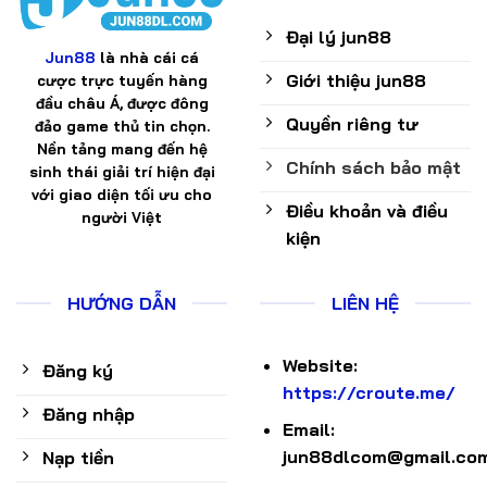
Đại lý jun88
Jun88
là nhà cái cá
Giới thiệu jun88
cược trực tuyến hàng
đầu châu Á, được đông
Quyền riêng tư
đảo game thủ tin chọn.
Nền tảng mang đến hệ
Chính sách bảo mật
sinh thái giải trí hiện đại
với giao diện tối ưu cho
Điều khoản và điều
người Việt
kiện
HƯỚNG DẪN
LIÊN HỆ
Website:
Đăng ký
https://croute.me/
Đăng nhập
Email:
jun88dlcom@gmail.co
Nạp tiền