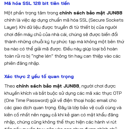
Mã hóa SSL 128 bit tiên tiến
Một phần trọng tâm trong
chính sách bảo mật JUN88
chính là việc áp dụng chuẩn mã hóa SSL (Secure Sockets
Layer). Khi dữ liệu được truyền đi từ thiết bị của người
chơi đến máy chủ của nhà cái, chúng sẽ được biến đổi
thành những chuỗi ký tự phức tạp mà không một bên thứ
ba nào có thể giải mã được. Điều này giúp loại bỏ hoàn
toàn rủi ro bị “nghe lén” thông tin hay can thiệp vào các
phiên đăng nhập.
Xác thực 2 yếu tố quan trọng
Theo
chính sách bảo mật JUN88
, người chơi được
khuyến khích và bắt buộc sử dụng các mã xác thực OTP
(One Time Password) gửi về điện thoại hoặc email cho
các giao dịch quan trọng. Đây là lớp bảo vệ cuối cùng và
kiên cố nhất nên ngay cả khi kẻ gian có mật khẩu đăng
nhập, chúng cũng không thể thực hiện các hành vi rút
tiền nếu quyền truy cập vào acc chưa được chính chủ