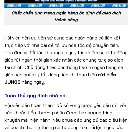
Chắc chắn tình trạng ngân hàng ổn định để giao dịch
thành công
Hội viên nên ưu tiên sử dụng các ngân hàng có liên kết
trực tiếp với nhà cái để tối ưu hóa tốc độ chuyển tiền.
Các đơn vị đối tác thường có quy trình kiểm soát tự động
giúp rút ngắn thời gian xác nhận các chứng từ giao dịch
tài chính. Chủ động theo dõi thông báo từ ngân hàng sẽ
giúp bạn quản lý tốt dòng tiền khi thực hiện
rút tiền
JUN88
hàng ngày.
Tuân thủ quy định nhà cái
Hội viên cần hoàn thành đủ số vòng cược yêu cầu đối với
các khoản tiền thưởng nhận được từ chương trình
khuyến mãi hiện hành. Nếu chưa đáp ứng đủ các điều kiện
về doanh thu, hệ thống sẽ tự động từ chối lệnh yêu cầu