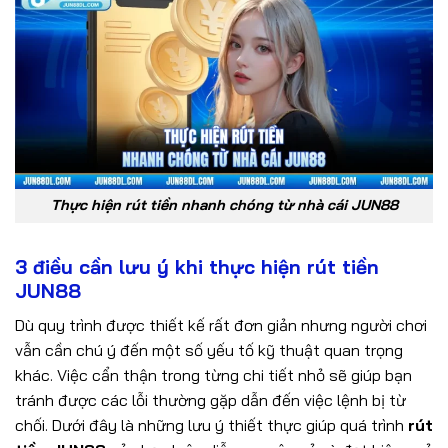
Thực hiện rút tiền nhanh chóng từ nhà cái JUN88
3 điều cần lưu ý khi thực hiện rút tiền
JUN88
Dù quy trình được thiết kế rất đơn giản nhưng người chơi
vẫn cần chú ý đến một số yếu tố kỹ thuật quan trọng
khác. Việc cẩn thận trong từng chi tiết nhỏ sẽ giúp bạn
tránh được các lỗi thường gặp dẫn đến việc lệnh bị từ
chối. Dưới đây là những lưu ý thiết thực giúp quá trình
rút