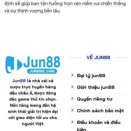
định sẽ giúp bạn tận hưởng trọn vẹn niềm vui chiến thắng
và sự thịnh vượng bền lâu.
VỀ JUN88
Đại lý jun88
Jun88
là nhà cái cá
Giới thiệu jun88
cược trực tuyến hàng
đầu châu Á, được đông
Quyền riêng tư
đảo game thủ tin chọn.
Nền tảng mang đến hệ
Chính sách bảo mật
sinh thái giải trí hiện đại
với giao diện tối ưu cho
Điều khoản và điều
người Việt
kiện