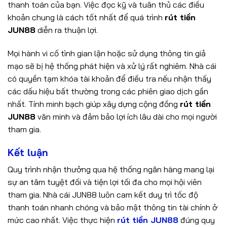
thanh toán của bạn. Việc đọc kỹ và tuân thủ các điều
khoản chung là cách tốt nhất để quá trình
rút tiền
JUN88
diễn ra thuận lợi.
Mọi hành vi cố tình gian lận hoặc sử dụng thông tin giả
mạo sẽ bị hệ thống phát hiện và xử lý rất nghiêm. Nhà cái
có quyền tạm khóa tài khoản để điều tra nếu nhận thấy
các dấu hiệu bất thường trong các phiên giao dịch gần
nhất. Tính minh bạch giúp xây dựng cộng đồng
rút tiền
JUN88
văn minh và đảm bảo lợi ích lâu dài cho mọi người
tham gia.
Kết luận
Quy trình nhận thưởng qua hệ thống ngân hàng mang lại
sự an tâm tuyệt đối và tiện lợi tối đa cho mọi hội viên
tham gia. Nhà cái JUN88 luôn cam kết duy trì tốc độ
thanh toán nhanh chóng và bảo mật thông tin tài chính ở
mức cao nhất. Việc thực hiện
rút tiền JUN88
đúng quy