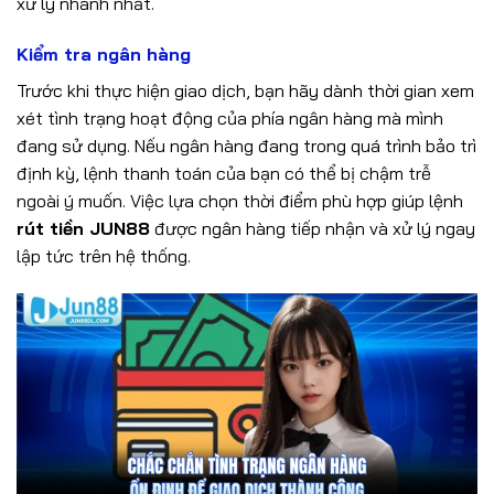
xử lý nhanh nhất.
Kiểm tra ngân hàng
Trước khi thực hiện giao dịch, bạn hãy dành thời gian xem
xét tình trạng hoạt động của phía ngân hàng mà mình
đang sử dụng. Nếu ngân hàng đang trong quá trình bảo trì
định kỳ, lệnh thanh toán của bạn có thể bị chậm trễ
ngoài ý muốn. Việc lựa chọn thời điểm phù hợp giúp lệnh
rút tiền JUN88
được ngân hàng tiếp nhận và xử lý ngay
lập tức trên hệ thống.